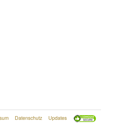
ssum
Datenschutz
Updates