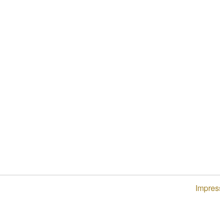
Impre