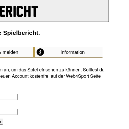
 Spielbericht.
& melden
Information
 an, um das Spiel einsehen zu können. Solltest du
euen Account kostenfrei auf der Web4Sport Seite
n