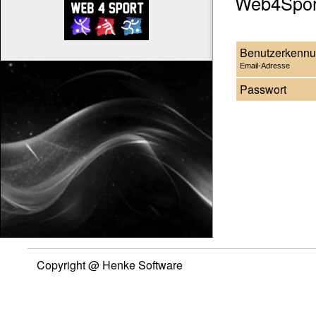
Web4Sport
Benutzerkenn
Email-Adresse
Passwort
Copyright @ Henke Software