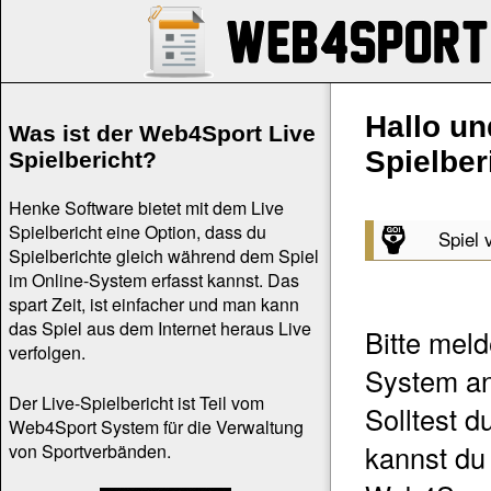
Hallo un
Was ist der Web4Sport Live
Spielber
Spielbericht?
Henke Software bietet mit dem Live
Spielbericht eine Option, dass du
Spiel 
Spielberichte gleich während dem Spiel
im Online-System erfasst kannst. Das
spart Zeit, ist einfacher und man kann
das Spiel aus dem Internet heraus Live
Bitte mel
verfolgen.
System an
Der Live-Spielbericht ist Teil vom
Solltest 
Web4Sport System für die Verwaltung
kannst du
von Sportverbänden.