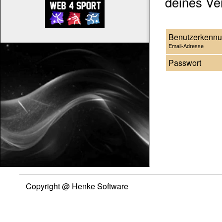
deines Ver
Benutzerkenn
Email-Adresse
Passwort
Copyright @ Henke Software