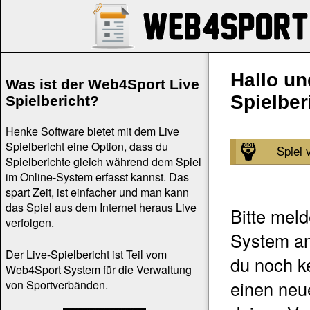
Hallo un
Was ist der Web4Sport Live
Spielber
Spielbericht?
Henke Software bietet mit dem Live
Spielbericht eine Option, dass du
Spiel 
Spielberichte gleich während dem Spiel
im Online-System erfasst kannst. Das
spart Zeit, ist einfacher und man kann
das Spiel aus dem Internet heraus Live
Bitte mel
verfolgen.
System an
Der Live-Spielbericht ist Teil vom
du noch k
Web4Sport System für die Verwaltung
einen neu
von Sportverbänden.