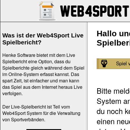
Hallo un
Was ist der Web4Sport Live
Spielber
Spielbericht?
Henke Software bietet mit dem Live
Spielbericht eine Option, dass du
Spiel 
Spielberichte gleich während dem Spiel
im Online-System erfasst kannst. Das
spart Zeit, ist einfacher und man kann
das Spiel aus dem Internet heraus Live
Bitte mel
verfolgen.
System an
Der Live-Spielbericht ist Teil vom
du noch k
Web4Sport System für die Verwaltung
einen neu
von Sportverbänden.