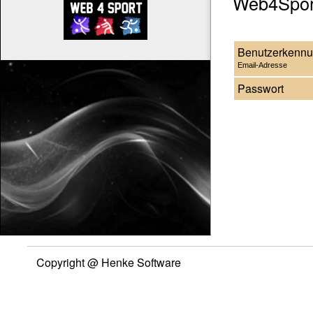
Web4Sport
Benutzerkenn
Email-Adresse
Passwort
Copyright @ Henke Software