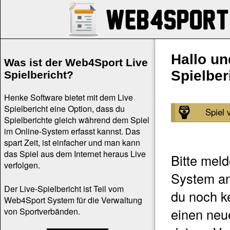
Hallo un
Was ist der Web4Sport Live
Spielber
Spielbericht?
Henke Software bietet mit dem Live
Spielbericht eine Option, dass du
Spiel 
Spielberichte gleich während dem Spiel
im Online-System erfasst kannst. Das
spart Zeit, ist einfacher und man kann
das Spiel aus dem Internet heraus Live
Bitte mel
verfolgen.
System an
Der Live-Spielbericht ist Teil vom
du noch k
Web4Sport System für die Verwaltung
einen neu
von Sportverbänden.