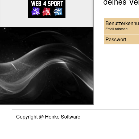
deines Ver
Benutzerkenn
Email-Adresse
Passwort
Copyright @ Henke Software