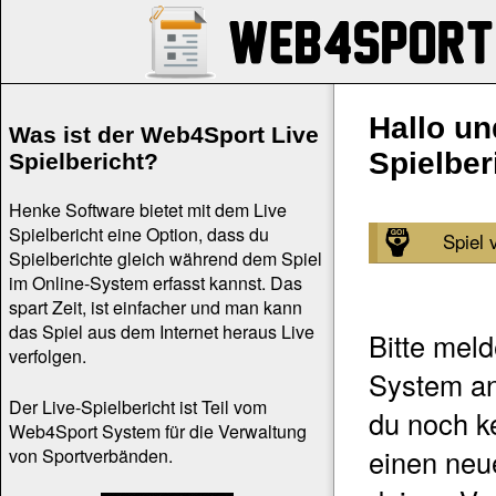
Hallo un
Was ist der Web4Sport Live
Spielber
Spielbericht?
Henke Software bietet mit dem Live
Spielbericht eine Option, dass du
Spiel 
Spielberichte gleich während dem Spiel
im Online-System erfasst kannst. Das
spart Zeit, ist einfacher und man kann
das Spiel aus dem Internet heraus Live
Bitte mel
verfolgen.
System an
Der Live-Spielbericht ist Teil vom
du noch k
Web4Sport System für die Verwaltung
einen neu
von Sportverbänden.