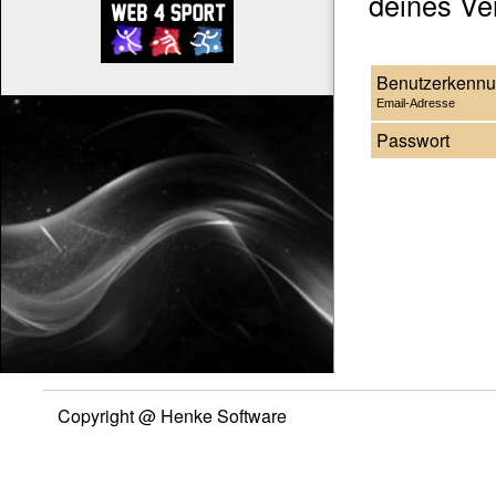
deines Ver
Benutzerkenn
Email-Adresse
Passwort
Copyright @ Henke Software