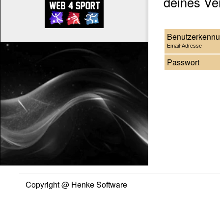
deines Ver
Benutzerkenn
Email-Adresse
Passwort
Copyright @ Henke Software