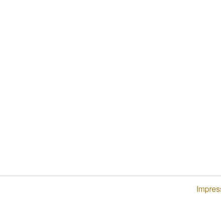
Impre