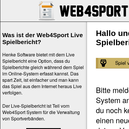
Hallo un
Was ist der Web4Sport Live
Spielber
Spielbericht?
Henke Software bietet mit dem Live
Spielbericht eine Option, dass du
Spiel 
Spielberichte gleich während dem Spiel
im Online-System erfasst kannst. Das
spart Zeit, ist einfacher und man kann
das Spiel aus dem Internet heraus Live
Bitte mel
verfolgen.
System an
Der Live-Spielbericht ist Teil vom
du noch k
Web4Sport System für die Verwaltung
einen neu
von Sportverbänden.