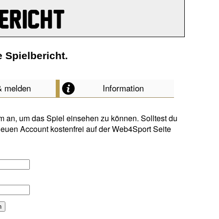
 Spielbericht.
& melden
Information
 an, um das Spiel einsehen zu können. Solltest du
euen Account kostenfrei auf der Web4Sport Seite
n