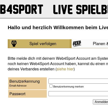
Hallo und herzlich Willkommen beim Live
Spiel verfolgen
Planen 
Bitte melde dich mit deinem Web4Sport Account am System
noch keinen Web4Sport-Account haben, kannst du einen n
deines Verbandes erstellen (
siehe hier
)
Benutzerkennung
Email-Adresse
Benutzerkennung merken
Passwort
Anmelde