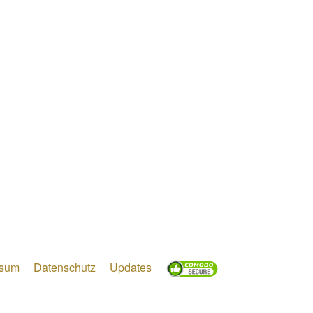
ssum
Datenschutz
Updates