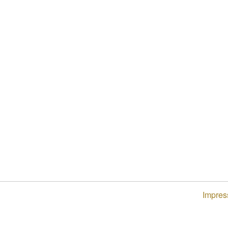
Impre