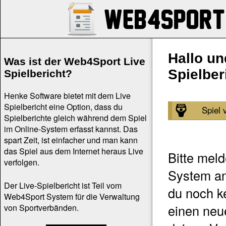
Hallo un
Was ist der Web4Sport Live
Spielber
Spielbericht?
Henke Software bietet mit dem Live
Spielbericht eine Option, dass du
Spiel 
Spielberichte gleich während dem Spiel
im Online-System erfasst kannst. Das
spart Zeit, ist einfacher und man kann
das Spiel aus dem Internet heraus Live
Bitte mel
verfolgen.
System an
Der Live-Spielbericht ist Teil vom
du noch k
Web4Sport System für die Verwaltung
einen neu
von Sportverbänden.